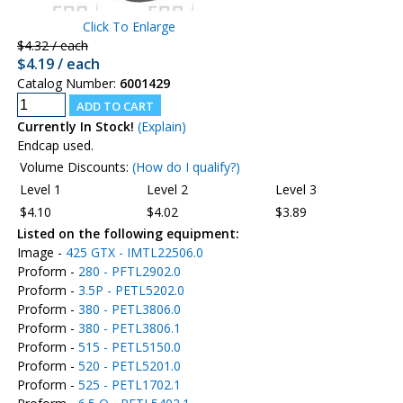
Click To Enlarge
$4.32 / each
$4.19 / each
Catalog Number:
6001429
Currently In Stock!
(Explain)
Endcap used.
Volume Discounts:
(How do I qualify?)
Level 1
Level 2
Level 3
$4.10
$4.02
$3.89
Listed on the following equipment:
Image -
425 GTX - IMTL22506.0
Proform -
280 - PFTL2902.0
Proform -
3.5P - PETL5202.0
Proform -
380 - PETL3806.0
Proform -
380 - PETL3806.1
Proform -
515 - PETL5150.0
Proform -
520 - PETL5201.0
Proform -
525 - PETL1702.1