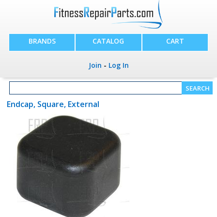
BRANDS
CATALOG
CART
Join
-
Log In
Endcap, Square, External