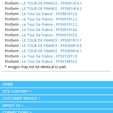
Proform -
LE TOUR DE FRANCE - PFEX01416.1
Proform -
LE TOUR DE FRANCE - PFEX01416.2
Proform -
Le Tour De France - PFEX01912.0
Proform -
Le Tour De France - PFEX01912.2
Proform -
Le Tour De France - PFEX01912.3
Proform -
Le Tour De France - PFEX01914.0
Proform -
Le Tour De France - PFEX01915.0
Proform -
LE TOUR DE FRANCE - PFEX01915.1
Proform -
LE TOUR DE FRANCE - PFEX09916.0
Proform -
LE TOUR DE FRANCE - PFEX09916.1
Proform -
Le Tour De France - PFEX12911.0
Proform -
Le Tour De France - PFEX19810.2
* Images may not be identical to part.
HOME
SITE CONTENT >
CUSTOMER SERVICE >
ABOUT US >
CONNECTIONS >