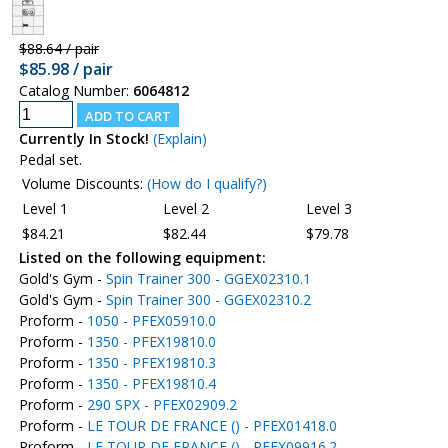
$88.64 / pair
$85.98 / pair
Catalog Number:
6064812
Currently In Stock!
(Explain)
Pedal set.
Volume Discounts:
(How do I qualify?)
Level 1
Level 2
Level 3
$84.21
$82.44
$79.78
Listed on the following equipment:
Gold's Gym -
Spin Trainer 300 - GGEX02310.1
Gold's Gym -
Spin Trainer 300 - GGEX02310.2
Proform -
1050 - PFEX05910.0
Proform -
1350 - PFEX19810.0
Proform -
1350 - PFEX19810.3
Proform -
1350 - PFEX19810.4
Proform -
290 SPX - PFEX02909.2
Proform -
LE TOUR DE FRANCE () - PFEX01418.0
Proform -
LE TOUR DE FRANCE () - PFEX09916.2